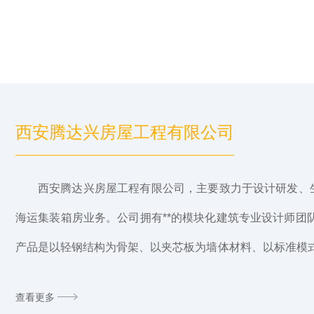
西安腾达兴房屋工程有限公司
西安腾达兴房屋工程有限公司，主要致力于设计研发、
海运集装箱房业务。公司拥有**的模块化建筑专业设计师团
产品是以轻钢结构为骨架、以夹芯板为墙体材料、以标准模式
螺栓焊接，组成全新的环保型、经济型的房屋，还可方便快
查
看
更
多
实现了临时房屋建筑的通用化、系统化、配套化供应，树立了