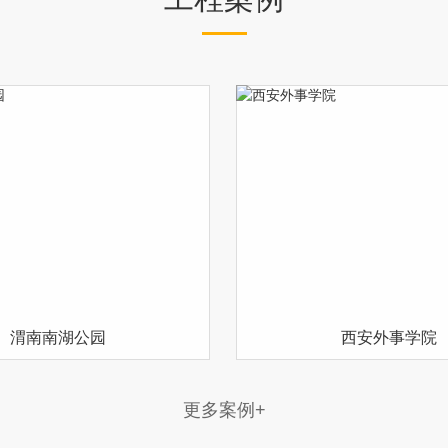
渭南南湖公园
西安外事学院
更
多
案
例
+