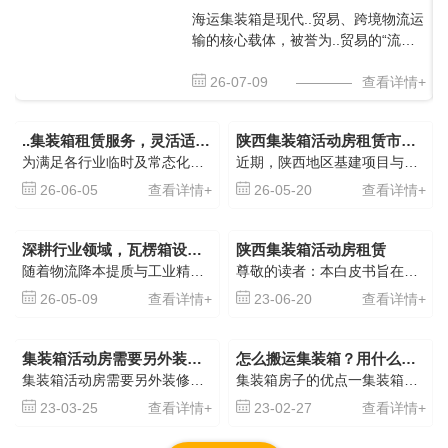
海运集装箱是现代..贸易、跨境物流运
输的核心载体，被誉为..贸易的“流动
枢纽”。凭借标准化、通用性强、周
转..、 性高的优势，集装箱彻底改变
26-07-09
————
查看详情+
了传统散货运输模式，实现了货物运
输的规模化、标准化、集约化发展。
..集装箱租赁服务，灵活适配各类用箱需求
陕西集装箱活动房租赁市场升温，模块化空间适配多元临时场景
在港口作业、远洋运输、堆场仓储、
为满足各行业临时及常态化用箱需求，助力企业降低经营成本、提升用箱灵活性，我司专注提供高品质集装箱租赁服务，依托..的箱体资源与成熟的服务体系，为客户打造省心、..的用箱解决方案。我司集装箱租赁核心优势在于灵活性与性价比兼具，摒弃传统采购模式的固定投入压力，无需企业一次性大额资金支出，有效盘活企业流动资金。所有租赁箱体均
近期，陕西地区基建项目与文旅产业持续推进，临时办公、住宿与配套空间需求激增，集装箱活动房凭借灵活适配特性，租赁市场活跃度稳步提升。作为西北区域核心枢纽，陕西依托交通与产业优势，带动本地集装箱租赁产业规模化发展，产品迭代与服务体系同步..。我们扎根陕西，专注集装箱活动房租赁与定制，整合设计、生产、运输、安装全链条服务，为
陆路转运全链条中，海运集装箱的规
范使用、 管控、合规运维，直接关系
26-06-05
查看详情+
26-05-20
查看详情+
货物运输
深耕行业领域，瓦楞箱设备集装箱助力产业..运转
陕西集装箱活动房租赁
随着物流降本提质与工业精细化发展，瓦楞箱设备集装箱行业更注重产品的实用性、适配性与长期运行表现。作为专业瓦楞箱设备集装箱生产企业，我们聚焦产品品质优化与服务..，依托成熟工艺与严格的质量管控，为物流、工业、工程等行业提供..产品与全流程支持。我们的核心优势在于工艺成熟、定制灵活、品质可靠，遵循行业相关规范，严控生产各环
尊敬的读者：本白皮书旨在介绍陕西集装箱活动房租赁行业的现状、问题及未来发展方向。随着近年来经济的快速发展和城市化进程的加速，集装箱活动房已成为满足人民群众居住、办公、商业等多种需求的有效解决方案之一。因此，陕西集装箱活动房租赁行业将面临巨大的发展机遇和挑战。一、现状目前，陕西集装箱活动房租赁企业数量逐年增加，其中以西安
26-05-09
查看详情+
23-06-20
查看详情+
集装箱活动房需要另外装修吗?
怎么搬运集装箱？用什么搬运集装箱..好？
集装箱活动房需要另外装修吗?集装箱活动房不需要另外装修，直接拎包入住即可，购买集装箱活动房的出发点就是省时、省心、省力…当然啊了，集装箱活动房也是按照个目的而问世的。集装箱活动房出厂都包括哪些?集装箱活动房是现代建筑领域中非常常见的一种设施了，它为我们解决了很多的住房问题，通过对集装箱活动房的装修，我们可以将其塑造成各
集装箱房子的优点一集装箱，经常在工地里的人不陌生。如今从国外流行的设计，农村盖房也开始用它了。不用做防水，不用做保温，一个箱体加一个门就好了。现代造型，更加高科技，简直是多功能房。集装箱房子的优点二能快速的建造房屋，只要有一片平整的空地，直接可以建造出方便可移动的家。在房屋质量上，也有..保障，不用担心不达住宅房屋标准
23-03-25
查看详情+
23-02-27
查看详情+